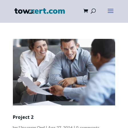
Project 2
by
Uncanny Owl
|
Apr 27, 2016
|
0 comments